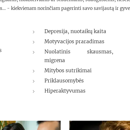
... - kiekvienam norinčiam pagerinti savo savijautą ir gy
Depresija, nuotaikų kaita
Motyvacijos praradimas
s
Nuolatinis skausmas,
migrena
Mitybos sutrikimai
Priklausomybės
Hiperaktyvumas