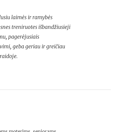
usiu laimės ir ramybės
nes treniruotes išbandžiusieji
mu, pagerėjusiais
avimi, geba geriau ir greičiau
raidoje.
oms moterims, senjorams,