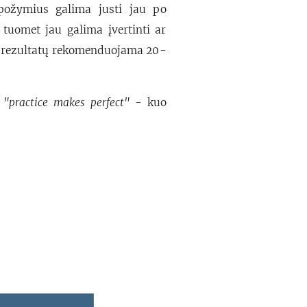
požymius galima justi jau po
 tuomet jau galima įvertinti ar
kių rezultatų rekomenduojama 20-
o
"practice makes perfect"
- kuo