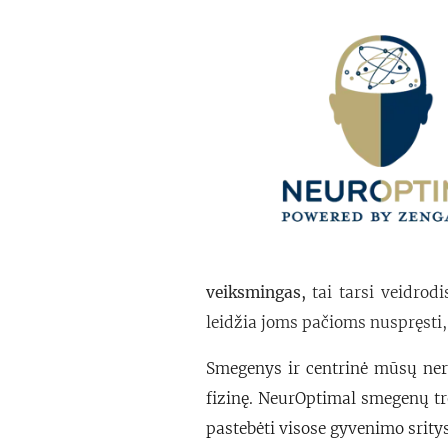
veiksmingas,
tai tarsi veidrod
leidžia joms pačioms nuspręsti,
Smegenys ir centrinė mūsų ner
fizinę. NeurOptimal smegenų tr
pastebėti visose gyvenimo sritys