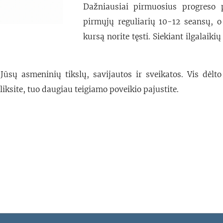
Dažniausiai pirmuosius progreso 
pirmųjų reguliarių 10-12 seansų, o
kursą norite tęsti. Siekiant ilgalai
Jūsų asmeninių tikslų, savijautos ir sveikatos. Vis dėlt
iksite, tuo daugiau teigiamo poveikio pajustite.