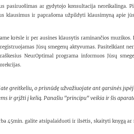
s pasiruošimas ar gydytojo konsultacija nereikalinga. P
us klausimus ir paprašoma užpildyti klausimyną apie jūsų
iame krėsle ir per ausines klausytis raminančios muzikos. P
a registruojamas Jūsų smegenų aktyvumas. Pasitelkiant ner
raškesius NeurOptimal programa informuos Jūsų smegeni
orekcijas.
ate greitkeliu, o prisnūdę užvažiuojate ant garsinės įspė
s ir grįžti į kelią. Panašiu "principu" veikia ir šis aparat
a 45min. galite atsipalaiduoti ir ilsėtis, skaityti knygą ar