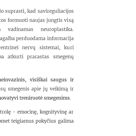
o suprasti, kad savireguliacijos
atos formuoti naujas jungtis visą
s vadinamas neuroplastika.
pagalba perduodama informacija
ntrinei nervų sistemai, kuri
eba atkurti prarastas smegenų
invazinis, visiškai saugus ir
ūsų smegenis apie jų veikimą ir
novatyvi treniruotė smegenims
.
rolę - emocinę, kognityvinę ar
uomet teigiamus pokyčius galima