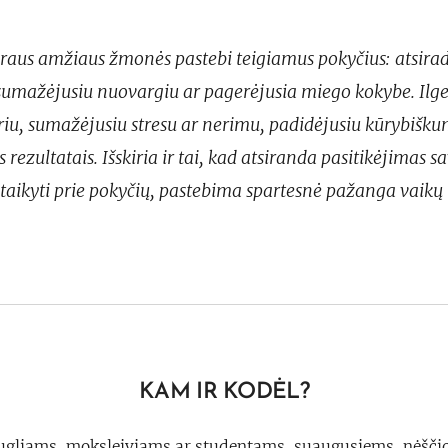
iraus amžiaus žmonės pastebi teigiamus pokyčius: atsirad
sumažėjusiu nuovargiu ar pagerėjusia miego kokybe. Ilges
riu, sumažėjusiu stresu ar nerimu, padidėjusiu kūrybišku
 rezultatais. Išskiria ir tai, kad atsiranda pasitikėjimas s
itaikyti prie pokyčių, pastebima spartesnė pažanga vaikų 
KAM IR KODĖL?
ugliams, moksleiviams ar studentams, suaugusiems, nėšči