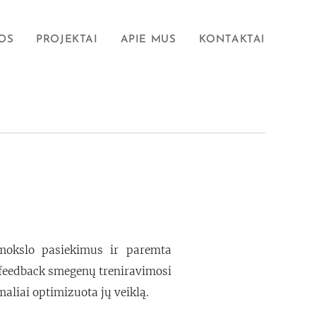
OS
PROJEKTAI
APIE MUS
KONTAKTAI
 mokslo pasiekimus ir paremta
ofeedback smegenų treniravimosi
aliai optimizuota jų veiklą.