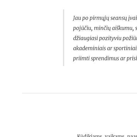
Jau po pirmųjų seansų įva
pojūčiu, minčių aiškumu, 
džiaugiasi pozityviu požiū
akademiniais ar sportiniais
priimti sprendimus ar pris
Kūdikiams, vaikams, paa