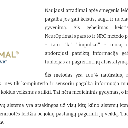
Naujausi atradimai apie smegenis leid
pagalba jos gali keistis, augti ir nuol
gyvenimą. Šis gebėjimas keisti
NeurOptimal aparato ir NRG metodo 
- tam tikri "impulsai" - mūsų ce
apdorojusi pateiktą informaciją g
funkcijas ar pagreitinti jų atsistatymą.
Šis metodas yra 100% natūralus, ne
is, nes tik kompiuterio ir sensorių pagalba informuoja m
 kokius veiksmus atlikti. Tai nėra medicininis gydymas, o
i
vų sistema yra atsakingos už visų kitų kūno sistemų kont
eniruotės leidžia be jokių pastangų pagerinti jų veiklą. T
e.