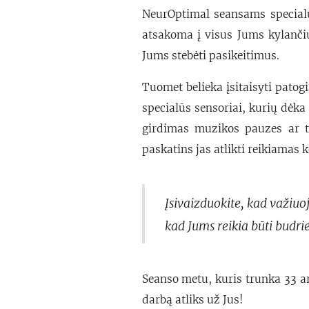
NeurOptimal seansams specialu
atsakoma į visus Jums kylanči
Jums stebėti pasikeitimus.
Tuomet belieka įsitaisyti patog
specialūs sensoriai, kurių dėk
girdimas muzikos pauzes ar t
paskatins jas atlikti reikiamas k
Įsivaizduokite, kad važiuoj
kad Jums reikia būti budriem
Seanso metu, kuris trunka 33 arb
darbą atliks už Jus!