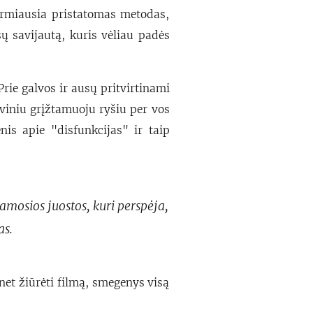
irmiausia pristatomas metodas,
 savijautą, kuris vėliau padės
rie galvos ir ausų pritvirtinami
viniu grįžtamuoju ryšiu per vos
s apie "disfunkcijas" ir taip
jamosios juostos, kuri perspėja,
as.
 net žiūrėti filmą, smegenys visą